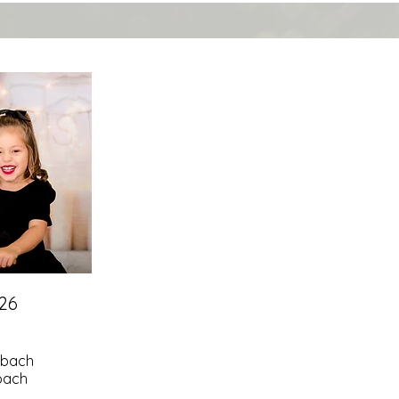
26
rbach
bach